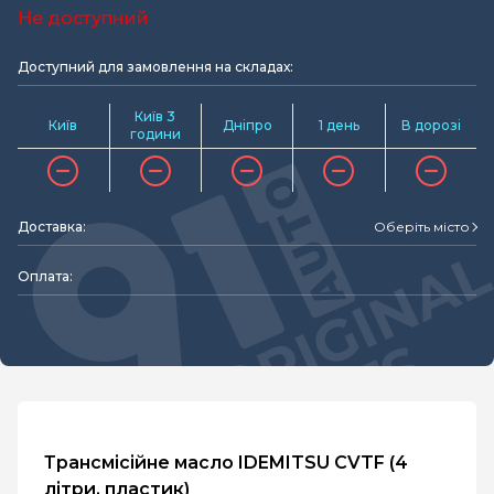
Не доступний
Доступний для замовлення на складах:
Київ 3
Київ
Дніпро
1 день
В дорозі
години
Доставка:
Оберіть місто
Оплата:
Трансмісійне масло IDEMITSU CVTF (4
літри, пластик)