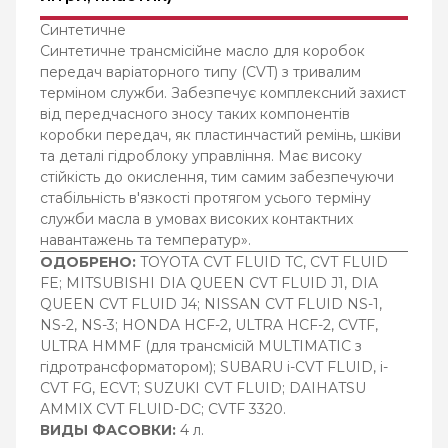
Синтетичне
Синтетичне трансмісійне масло для коробок
передач варіаторного типу (CVT) з тривалим
терміном служби. Забезпечує комплексний захист
від передчасного зносу таких компонентів
коробки передач, як пластинчастий ремінь, шківи
та деталі гідроблоку управління. Має високу
стійкість до окислення, тим самим забезпечуючи
стабільність в'язкості протягом усього терміну
служби масла в умовах високих контактних
навантажень та температур».
ОДОБРЕНО:
TOYOTA CVT FLUID TC, CVT FLUID
FE; MITSUBISHI DIA QUEEN CVT FLUID J1, DIA
QUEEN CVT FLUID J4; NISSAN CVT FLUID NS-1,
NS-2, NS-3; HONDA HCF-2, ULTRA HCF-2, CVTF,
ULTRA HMMF (для трансмісій MULTIMATIC з
гідротрансформатором); SUBARU i-CVT FLUID, i-
CVT FG, ECVT; SUZUKI CVT FLUID; DAIHATSU
AMMIX CVT FLUID-DC; CVTF 3320.
ВИДЫ ФАСОВКИ:
4 л.