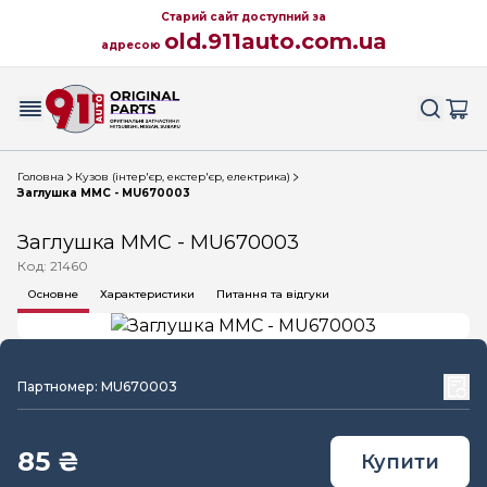
Старий сайт доступний за
old.911auto.com.ua
адресою
Головна
Кузов (інтер'єр, екстер'єр, електрика)
Заглушка MMC - MU670003
Заглушка MMC - MU670003
Код: 21460
Основне
Характеристики
Питання та відгуки
Партномер: MU670003
85 ₴
Купити