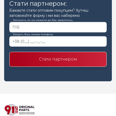
Стати партнером:
Бажаєте стати оптовим покупцем? Хутчіш
заповнюйте форму і ми вас наберемо
Напишіть, як ми можемо до Вас звертатись
Введіть Ваш номер телефону
Стати партнером