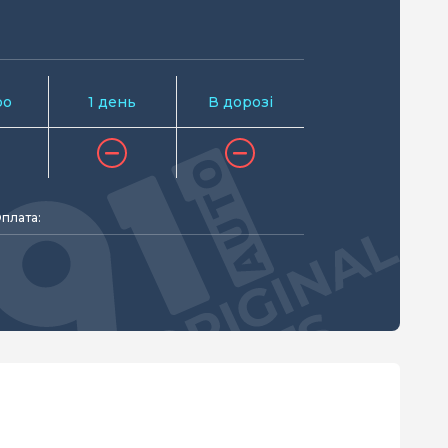
ро
1 день
В дорозі
плата: