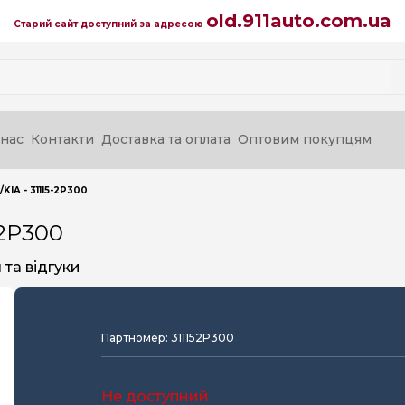
old.911auto.com.ua
Старий сайт доступний за адресою
нас
Контакти
Доставка та оплата
Оптовим покупцям
IA - 31115-2P300
-2P300
та відгуки
Партномер: 311152P300
Не доступний