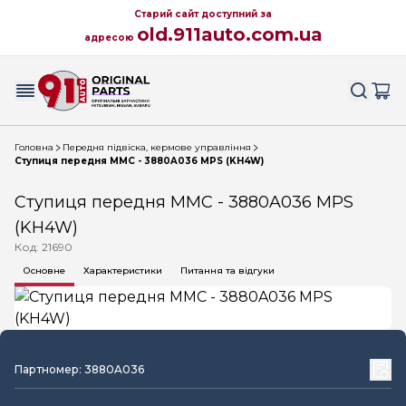
Старий сайт доступний за
old.911auto.com.ua
адресою
Головна
Передня підвіска, кермове управління
Ступиця передня MMC - 3880A036 MPS (KH4W)
Ступиця передня MMC - 3880A036 MPS
(KH4W)
Код: 21690
Основне
Характеристики
Питання та відгуки
Партномер: 3880A036