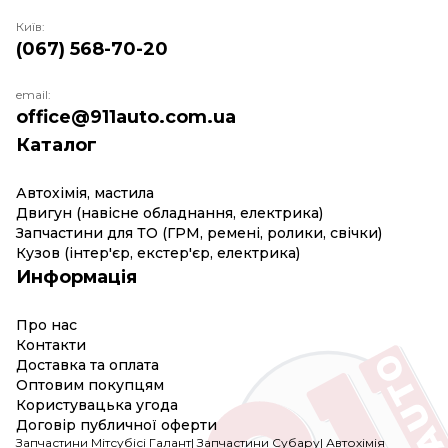
Київ:
(067) 568-70-20
email:
office@911auto.com.ua
Каталог
Автохімія, мастила
Двигун (навісне обладнання, електрика)
Запчастини для ТО (ГРМ, ремені, ролики, свічки)
Кузов (інтер'єр, екстер'єр, електрика)
Информація
Про нас
Контакти
Доставка та оплата
Оптовим покупцям
Користувацька угода
Договір публичної оферти
Запчастини Мітсубісі Галант
|
Запчастини Субару
|
Автохімія