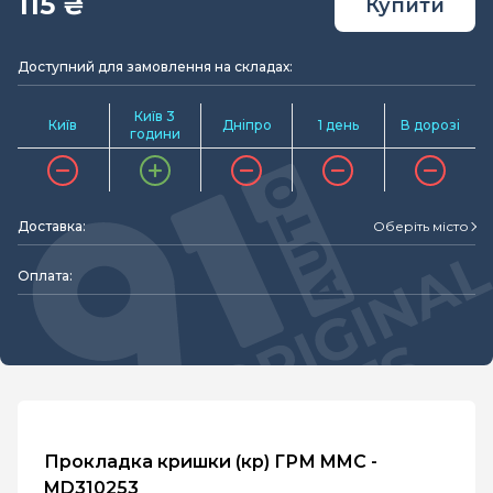
115 ₴
Купити
Доступний для замовлення на складах:
Київ 3
Київ
Дніпро
1 день
В дорозі
години
Доставка:
Оберіть місто
Оплата:
Прокладка кришки (кр) ГРМ MMC -
MD310253