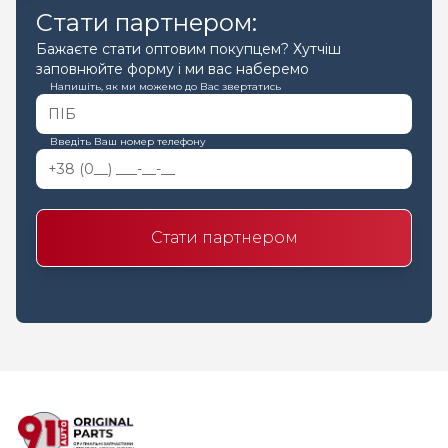
Стати партнером:
Бажаєте стати оптовим покупцем? Хутчіш
заповнюйте форму і ми вас наберемо
Напишіть, як ми можемо до Вас звертатись
Введіть Ваш номер телефону
Стати партнером