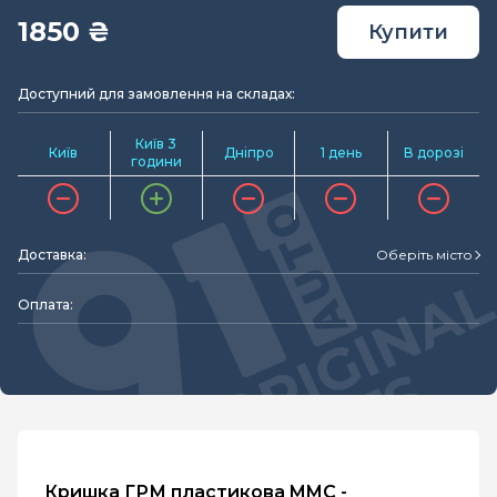
1850 ₴
Купити
Доступний для замовлення на складах:
Київ 3
Київ
Дніпро
1 день
В дорозі
години
Доставка:
Оберіть місто
Оплата:
Кришка ГРМ пластикова MMC -