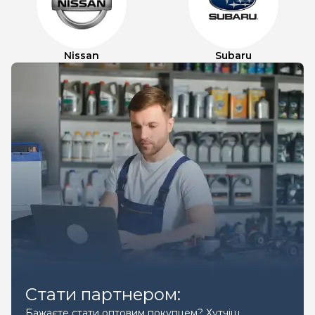
Nissan
Subaru
Стати партнером:
Бажаєте стати оптовим покупцем? Хутчіш