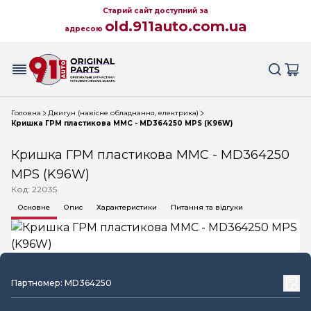
Старий сайт доступний за
old.911auto.com.ua
адресою
Головна
Двигун (навісне обладнання, електрика)
Кришка ГРМ пластикова MMC - MD364250 MPS (K96W)
Кришка ГРМ пластикова MMC - MD364250
MPS (K96W)
Код: 22035
Основне
Опис
Характеристики
Питання та відгуки
Партномер: MD364250