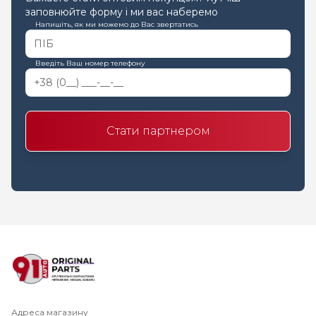
заповнюйте форму і ми вас наберемо
Напишіть, як ми можемо до Вас звертатись
Введіть Ваш номер телефону
Стати партнером
Адреса магазину