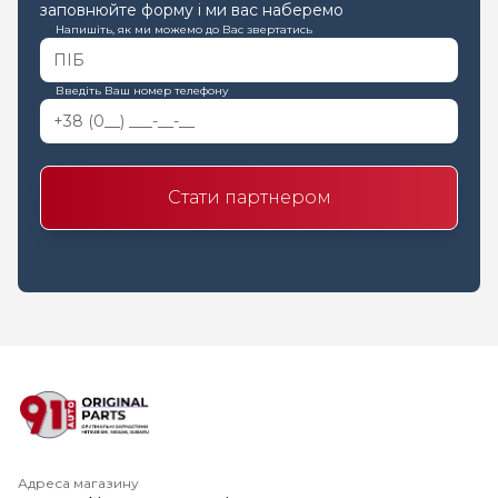
заповнюйте форму і ми вас наберемо
Напишіть, як ми можемо до Вас звертатись
Введіть Ваш номер телефону
Стати партнером
Адреса магазину