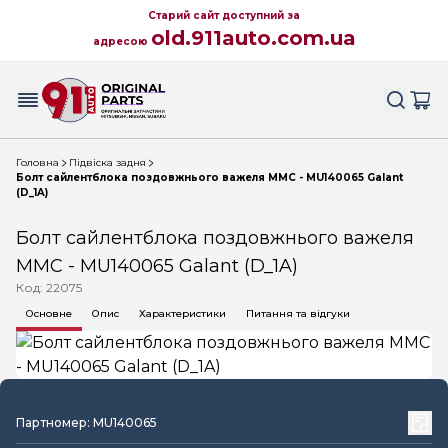
Старий сайт доступний за
old.911auto.com.ua
адресою
Головна
Підвіска задня
Болт сайлентблока поздовжнього важеля MMC - MU140065 Galant
(D_1A)
Болт сайлентблока поздовжнього важеля
MMC - MU140065 Galant (D_1A)
Код: 22075
Основне
Опис
Характеристики
Питання та відгуки
Партномер: MU140065