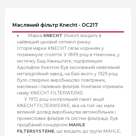
Масляний фільтр Knecht - OC217
Марка
KNECHT
(Кнехт) входить в
найвищий ціновий сегмент ринку.
Історія марки KNECHT сягає корінням у
позаминуле століття. У 1899 році в Німеччині, у
містечку Бад-Каннштате, підприємцем
Адольфом Кнехтом був заснований невеликий
металургійний завод, на базі якого у 1929 році
було створено виробництво повітряних,
масляних і паливних фільтрів. Компанія отримала
назву KNECHT FILTERWERKE.
У 1972 році контрольний пакет акцій
KNECHT FILTERWERKE, яка на той час мала
великий досвід виробництва автомобільних і
промислових фільтрів та систем фільтрації, був
придбаний концерном
MAHLE
FILTERSYSTEME
, що входить до групи MAHLE,