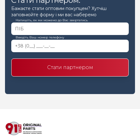
Стати партнером:
Бажаєте стати оптовим покупцем? Хутчіш
заповнюйте форму і ми вас наберемо
Напишіть, як ми можемо до Вас звертатись
Введіть Ваш номер телефону
Стати партнером