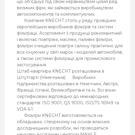
що об'єднує під своїм керівництвом цілий ряд
великих фірм, які займаються виробництвом
автокомпонентів та комплектуючих.
Компанія KNECHT стоїть у ряду провідних
європейських виробників фільтрів та систем
фільтрації. Асортимент її продукції різноманітний
і включає повітряні, масляні, паливні фільтри,
фільтри очищення повітря салону практично для
всіх існуючих у світі марок і моделей автомобілів,
а також системи фільтрації для промислового
застосування.
Штаб-квартира KNECHT розташована в
Штутгарті (Німеччина). Виробничі
підприємства розташовані в Німеччині, Австрії,
Франції, Іспанії, Великобританії та ін. Всі вони
сертифіковані відповідно до міжнародних
стандартів: ISO 9001, QS 9000, ISO/TS 16949 та
VDA 6.1.
Фільтри KNECHT виготовляються на
обладнанні, створеному на основі власних
дослідницьких розробок, які проводяться
науково-дослідним центром MAHLE