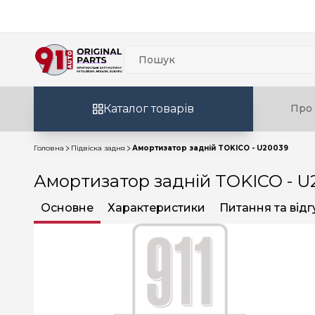
Каталог товарів
Про 
Головна
Підвіска задня
Амортизатор задній TOKICO - U20039
Амортизатор задній TOKICO - U
Основне
Характеристики
Питання та відг