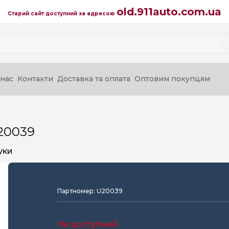
old.911auto.com.ua
Старий сайт доступний за адресою
нас
Контакти
Доставка та оплата
Оптовим покупцям
20039
уки
Партномер: U20039
Не доступний