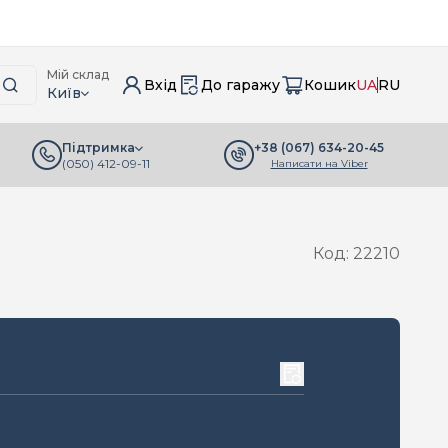
Мій склад
Вхід
До гаражу
Кошик
UA
RU
Київ
+38 (067) 634-20-45
Підтримка
(050) 412-09-11
Написати на Viber
Код: 22210