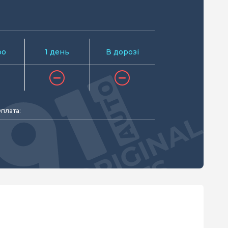
ро
1 день
В дорозі
плата: