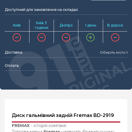
Доступний для замовлення на складах:
Київ 3
Київ
Дніпро
1 день
В дорозі
години
Доставка:
Оберіть місто
Оплата:
Диск гальмівний задній Fremax BD-2919
FREMAX
- історія компанії:
Торгова марка
Fremax
належить бразильському