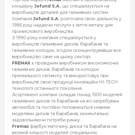
концерну
Jofund S.A
., що спеціалізується на
виробництві деталей для гальмівних систем.
Компанія
Jofund S.A.
розпочала свою діяльність у
1986 році надаючи послуги з лиття металу для
промислового виробництва.
З 1990 року компанія спеціалізується у
виробництві гальмівних дисків, барабанів та
гальмівних колодок, згодом сконцентрувавши все
виробництво саме на цьому секторі.
FREMAX
є провідним виробником високоякісних
гальмівних дисків, барабанів та колодок
преміального сегменту та використовує при
виробництві своєї продукції інноваційні HI-TECH
технології останнього покоління.
Асортимент компанії складає понад 1500 моделей
гальмівних дисків та барабанів на всі затребувані
автомобілі та постійно поповнюється новими
моделями дисків та барабанів, моментально
задовольняючи потреби ринку.
Fremax
фарбує маточину диска та барабана на
великій кількості моделей спеціальною