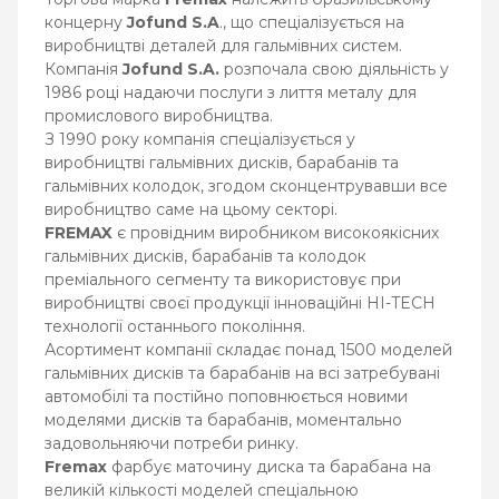
концерну
Jofund S.A
., що спеціалізується на
виробництві деталей для гальмівних систем.
Компанія
Jofund S.A.
розпочала свою діяльність у
1986 році надаючи послуги з лиття металу для
промислового виробництва.
З 1990 року компанія спеціалізується у
виробництві гальмівних дисків, барабанів та
гальмівних колодок, згодом сконцентрувавши все
виробництво саме на цьому секторі.
FREMAX
є провідним виробником високоякісних
гальмівних дисків, барабанів та колодок
преміального сегменту та використовує при
виробництві своєї продукції інноваційні HI-TECH
технології останнього покоління.
Асортимент компанії складає понад 1500 моделей
гальмівних дисків та барабанів на всі затребувані
автомобілі та постійно поповнюється новими
моделями дисків та барабанів, моментально
задовольняючи потреби ринку.
Fremax
фарбує маточину диска та барабана на
великій кількості моделей спеціальною