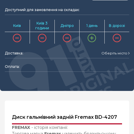
Доступний для замовлення на складах:
Київ 3
Київ
Дніпро
1 день
В дорозі
години
Доставка:
Оберіть місто
Оплата:
Диск гальмівний задній Fremax BD-4207
FREMAX
- історія компанії:
Торгова марка
Fremax
належить бразильському