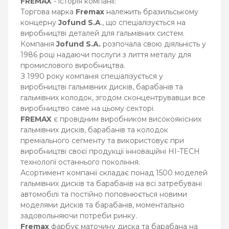
FREMAX
- історія компанії:
Торгова марка
Fremax
належить бразильському
концерну
Jofund S.A
., що спеціалізується на
виробництві деталей для гальмівних систем.
Компанія
Jofund S.A.
розпочала свою діяльність у
1986 році надаючи послуги з лиття металу для
промислового виробництва.
З 1990 року компанія спеціалізується у
виробництві гальмівних дисків, барабанів та
гальмівних колодок, згодом сконцентрувавши все
виробництво саме на цьому секторі.
FREMAX
є провідним виробником високоякісних
гальмівних дисків, барабанів та колодок
преміального сегменту та використовує при
виробництві своєї продукції інноваційні HI-TECH
технології останнього покоління.
Асортимент компанії складає понад 1500 моделей
гальмівних дисків та барабанів на всі затребувані
автомобілі та постійно поповнюється новими
моделями дисків та барабанів, моментально
задовольняючи потреби ринку.
Fremax
фарбує маточину диска та барабана на