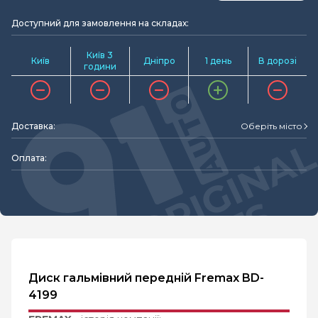
Доступний для замовлення на складах:
Київ 3
Київ
Дніпро
1 день
В дорозі
години
Доставка:
Оберіть місто
Оплата:
Диск гальмівний передній Fremax BD-
4199