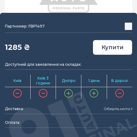
Партномер: FBP1497
1285 ₴
Купити
Доступний для замовлення на складах:
Київ 3
Київ
Дніпро
1 день
В дорозі
години
Доставка:
Оберіть місто
Оплата: