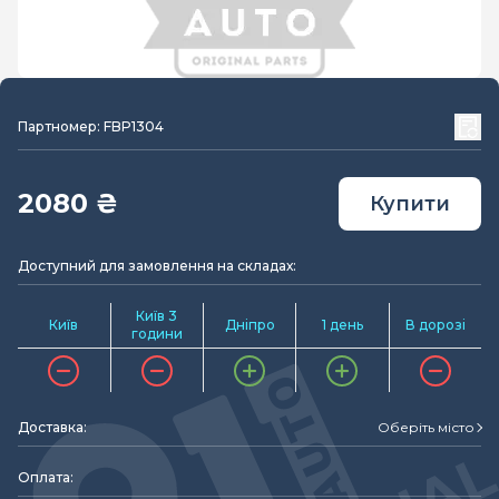
Партномер: FBP1304
2080 ₴
Купити
Доступний для замовлення на складах:
Київ 3
Київ
Дніпро
1 день
В дорозі
години
Доставка:
Оберіть місто
Оплата: