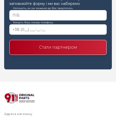
заповнюйте форму і ми вас наберемо
Напишіть, як ми можемо до Вас звертатись
Введіть Ваш номер телефону
Стати партнером
Адреса магазину