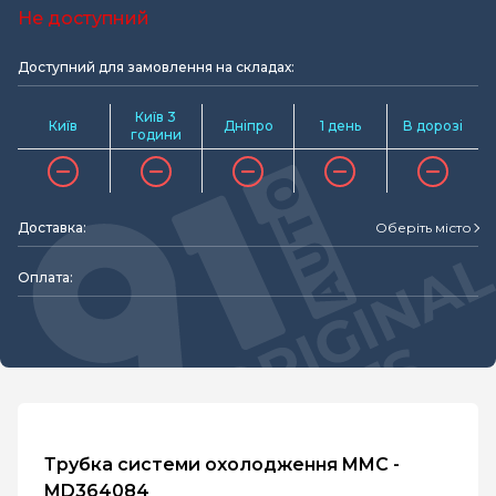
Не доступний
Доступний для замовлення на складах:
Київ 3
Київ
Дніпро
1 день
В дорозі
години
Доставка:
Оберіть місто
Оплата:
Трубка системи охолодження MMC -
MD364084