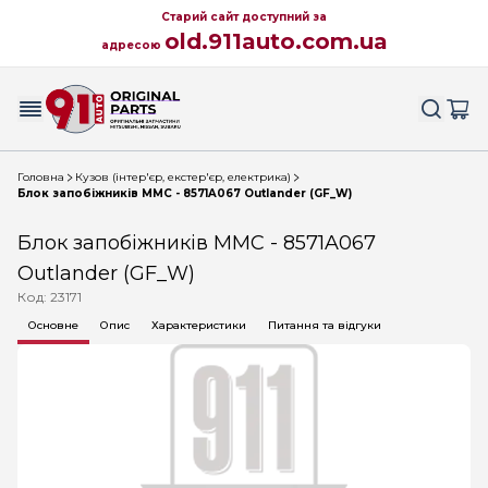
Старий сайт доступний за
old.911auto.com.ua
адресою
Головна
Кузов (інтер'єр, екстер'єр, електрика)
Блок запобіжників MMC - 8571A067 Outlander (GF_W)
Блок запобіжників MMC - 8571A067
Outlander (GF_W)
Код: 23171
Основне
Опис
Характеристики
Питання та відгуки