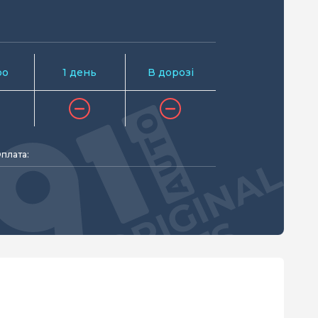
ро
1 день
В дорозі
плата: