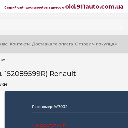
old.911auto.com.ua
Старий сайт доступний за адресою
нас
Контакти
Доставка та оплата
Оптовим покупцям
ult
. 152089599R) Renault
уки
Партномер: W7032
Не доступний