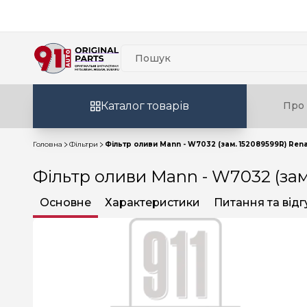
Каталог товарів
Про 
Головна
Фільтри
Фільтр оливи Mann - W7032 (зам. 152089599R) Rena
Фільтр оливи Mann - W7032 (зам
Основне
Характеристики
Питання та відг