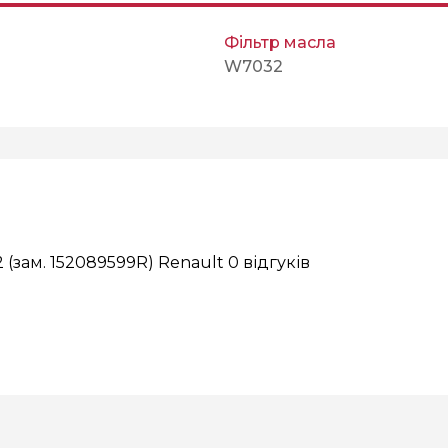
Фільтр масла
W7032
 (зам. 152089599R) Renault
0 відгуків