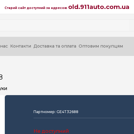
old.911auto.com.ua
Старий сайт доступний за адресою
нас
Контакти
Доставка та оплата
Оптовим покупцям
8
уки
Партномер: GE4T32688
Не доступний