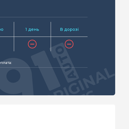
ро
1 день
В дорозі
плата: