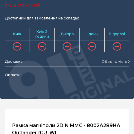
Не доступний
Доступний для замовлення на складах:
Київ 3
Київ
Дніпро
1 день
В дорозі
години
Доставка:
Оберіть місто
Оплата:
Рамка магнітоли 2DIN MMC - 8002A289HA
Outlander (CU_W)