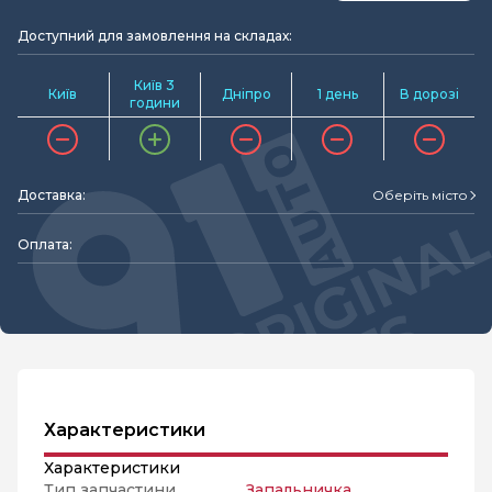
Доступний для замовлення на складах:
Київ 3
Київ
Дніпро
1 день
В дорозі
години
Доставка:
Оберіть місто
Оплата:
Характеристики
Характеристики
Тип запчастини
Запальничка