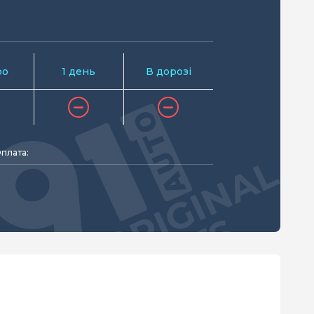
ро
1 день
В дорозі
плата: