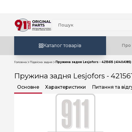
Каталог товарів
Про 
Головна
Підвіска задня
Пружина задня Lesjofors - 4215615 (4140A185)
Пружина задня Lesjofors - 421561
Основне
Характеристики
Питання та відг