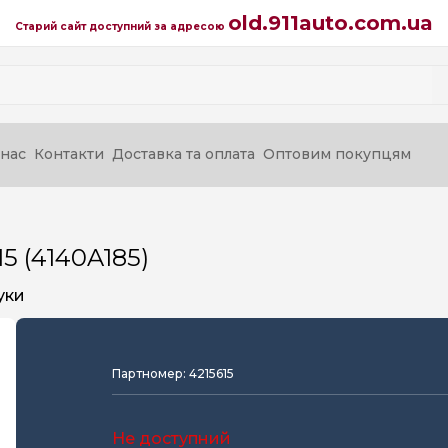
old.911auto.com.ua
Старий сайт доступний за адресою
нас
Контакти
Доставка та оплата
Оптовим покупцям
5 (4140A185)
уки
Партномер: 4215615
Не доступний