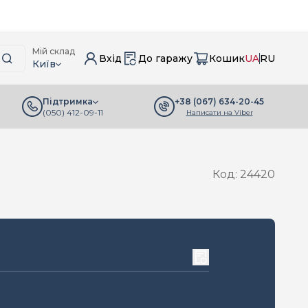
Мій склад
Вхід
До гаражу
Кошик
UA
RU
Київ
+38 (067) 634-20-45
Підтримка
(050) 412-09-11
Написати на Viber
Код: 24420