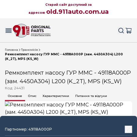
Старий сайт доступний за
old.911auto.com.ua
адресою
Головна
Трансмісія
Ремкомплект насосу ГУР MMC - 49118A000P (зам. 4450A304) L200
(K_2T), MPS (KS_W)
Ремкомплект насосу ГУР MMC - 49118A000P
(зам. 4450A304) L200 (K_2T), MPS (KS_W)
Код: 24431
Основне
Опис
Характеристики
Питання та відгуки
Партномер: 49118A000P