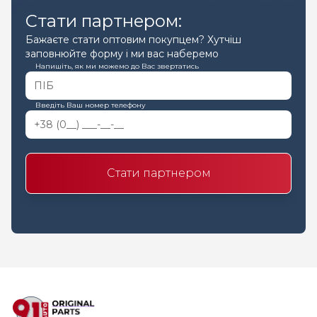
Стати партнером:
Бажаєте стати оптовим покупцем? Хутчіш
заповнюйте форму і ми вас наберемо
Напишіть, як ми можемо до Вас звертатись
Введіть Ваш номер телефону
Стати партнером