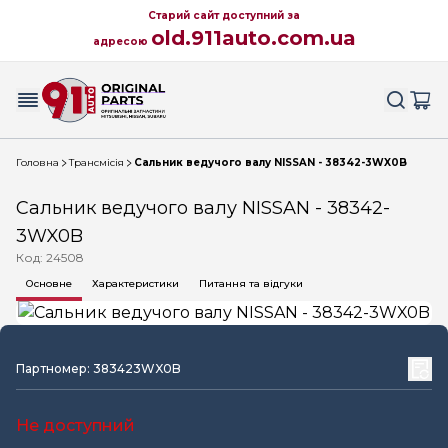
Старий сайт доступний за
old.911auto.com.ua
адресою
Головна
Трансмісія
Сальник ведучого валу NISSAN - 38342-3WX0B
Сальник ведучого валу NISSAN - 38342-
3WX0B
Код: 24508
Основне
Характеристики
Питання та відгуки
Партномер: 383423WX0B
Не доступний