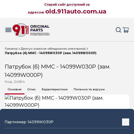
Старий сайт доступний за
old.911auto.com.ua
адресою
Головна
Двигун (навісне обладнання, електрика)
Патрубок (б) MMC - 14099W030P (зам. 14099W000P)
Патрубок (б) MMC - 14099W030P (зам.
14099W000P)
Код: 24694
Основне
Опис
Характеристики
Питання та відгуки
Партномер: 14099W030P