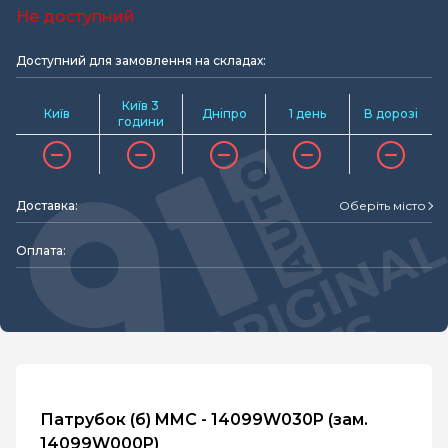
Не доступний
Доступний для замовлення на складах:
Київ 3
Київ
Дніпро
1 день
В дорозі
години
Доставка:
Оберіть місто
Оплата:
Патрубок (б) MMC - 14099W030P (зам.
14099W000P)