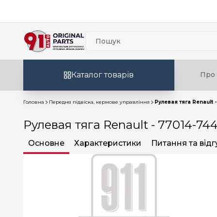
Каталог товарів
Про 
Головна
Передня підвіска, кермове управління
Рулевая тяга Renault 
Рулевая тяга Renault - 77014-74
Основне
Характеристики
Питання та відг