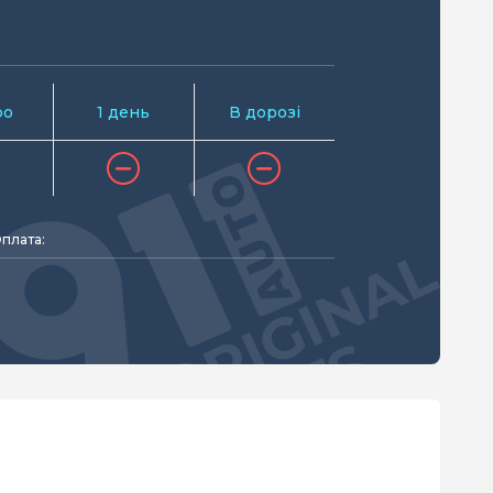
ро
1 день
В дорозі
плата: