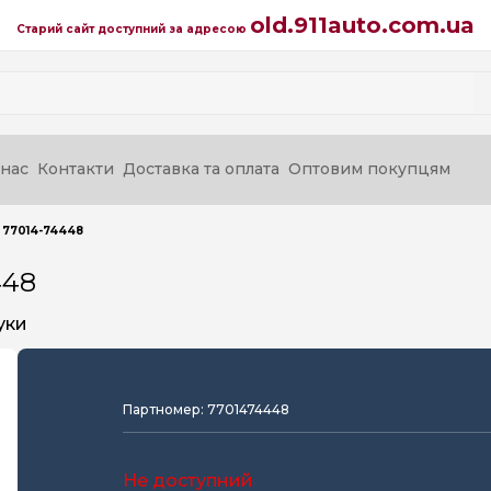
old.911auto.com.ua
Старий сайт доступний за адресою
нас
Контакти
Доставка та оплата
Оптовим покупцям
- 77014-74448
448
уки
Партномер: 7701474448
Не доступний