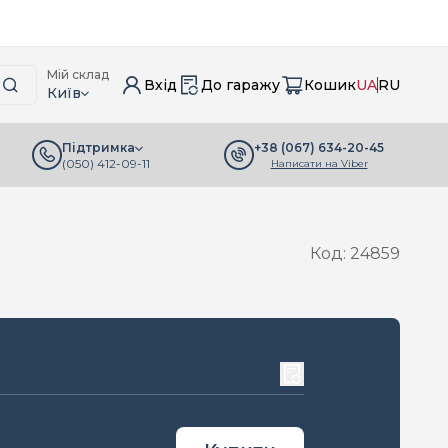
Мій склад
Вхід
До гаражу
Кошик
UA
RU
Київ
+38 (067) 634-20-45
Підтримка
(050) 412-09-11
Написати на Viber
Код: 24859