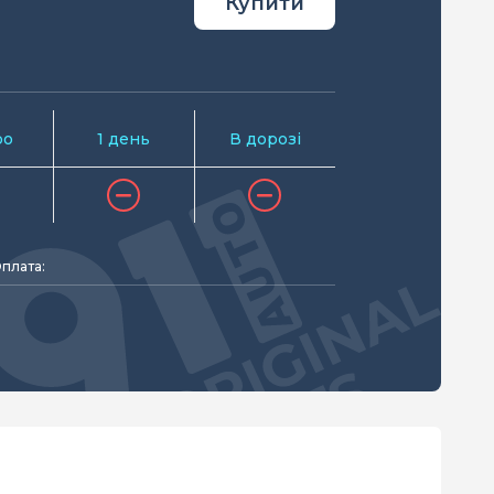
Купити
ро
1 день
В дорозі
плата: