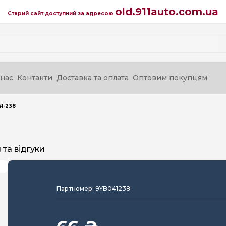
old.911auto.com.ua
Старий сайт доступний за адресою
нас
Контакти
Доставка та оплата
Оптовим покупцям
1-238
та відгуки
Партномер: 9YB041238