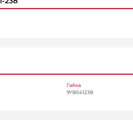
1-238
Гайка
9YB041238