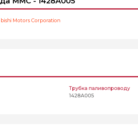
да MMC - 1428A005
ishi Motors Corporation
Трубка паливопроводу
1428A005