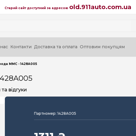
old.911auto.com.ua
Старий сайт доступний за адресою
нас
Контакти
Доставка та оплата
Оптовим покупцям
вода MMC - 1428A005
1428A005
та відгуки
Партномер: 1428A005