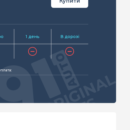
Купити
ро
1 день
В дорозі
плата: