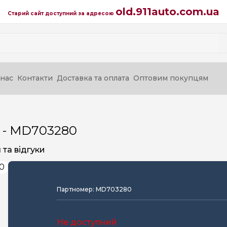
old.911auto.com.ua
Старий сайт доступний за адресою
нас
Контакти
Доставка та оплата
Оптовим покупцям
 - MD703280
та відгуки
Партномер: MD703280
Не доступний