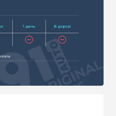
ро
1 день
В дорозі
плата: