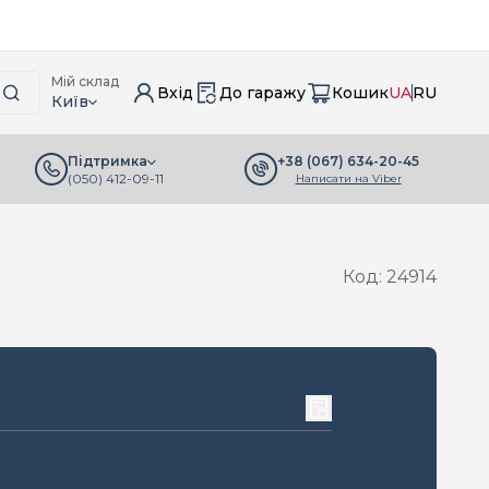
Мій склад
Вхід
До гаражу
Кошик
UA
RU
Київ
+38 (067) 634-20-45
Підтримка
(050) 412-09-11
Написати на Viber
Код: 24914