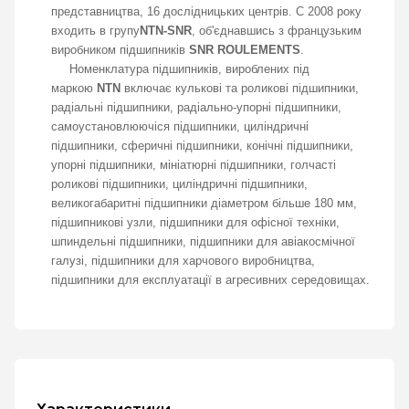
представництва, 16 дослідницьких центрів. C 2008 року
входить в групу
NTN-SNR
, об'єднавшись з французьким
виробником підшипників
SNR ROULEMENTS
.
Номенклатура підшипників, вироблених під
маркою
NTN
включає кулькові та роликові підшипники,
радіальні підшипники, радіально-упорні підшипники,
самоустановлюючіся підшипники, циліндричні
підшипники, сферичні підшипники, конічні підшипники,
упорні підшипники, мініатюрні підшипники, голчасті
роликові підшипники, циліндричні підшипники,
великогабаритні підшипники діаметром більше 180 мм,
підшипникові узли, підшипники для офісної техніки,
шпиндельні підшипники, підшипники для авіакосмічної
галузі, підшипники для харчового виробництва,
підшипники для експлуатації в агресивних середовищах.