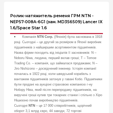
Ролик-натяжитель ременя ГРМ NTN -
NEP57-008A-6G1 (зам. MD356509) Lancer IX
1.6/Space Star 1.6
Компанія
NTN Corp.
(Японія) була заснована в 1918
році. Сьогодні – це другий за розміром в Японії виробник
підшипників з найширшим асортиментом підшипників.
Назва фірми походить від ініціалів її засновників: N –
Noboru Niwa, людина, перший вклав гроші; T – Tomoe
Trading Co. – компанія, що займалася продажами; N –
Jiro Nishizono – досвідчений інженер. Історія компанії
почалась в 1922 році, коли шведський корабель з
вантажем підшипників затонув у гавані Кобо. Підшипники
були продані на аукціоні страховою компанією г-ну
Нобору Ніва, який після перепродажу підшипників, на
виручені гроші купив три токарних станки і спільно з Хіро
Нішизоно почав виробництво підшипників.
Сьогодні
NTN
– це 17 000 співробітників, щорічний
оборот 3,1 млрд євро, 44 заводи, 72 торгові