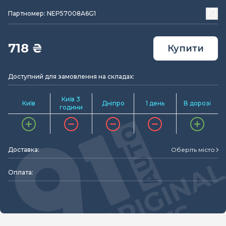
Партномер: NEP57008A6G1
718 ₴
Купити
Доступний для замовлення на складах:
Київ 3
Київ
Дніпро
1 день
В дорозі
години
Доставка:
Оберіть місто
Оплата: