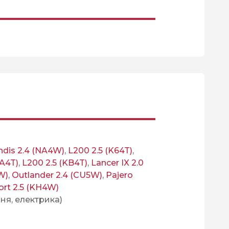
ndis 2.4 (NA4W)
,
L200 2.5 (K64T)
,
KA4T)
,
L200 2.5 (KB4T)
,
Lancer IX 2.0
W)
,
Outlander 2.4 (CU5W)
,
Pajero
ort 2.5 (KH4W)
ня, електрика)