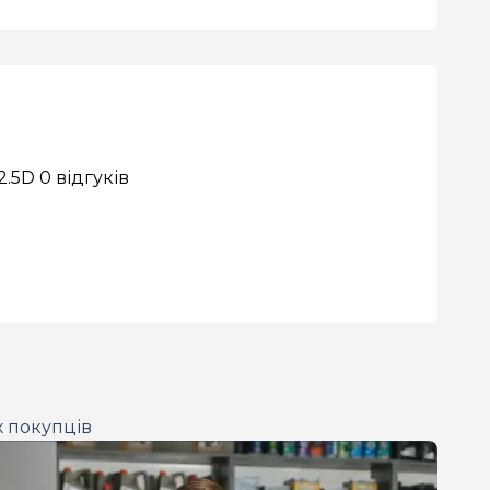
 2.5D
0 відгуків
х покупців