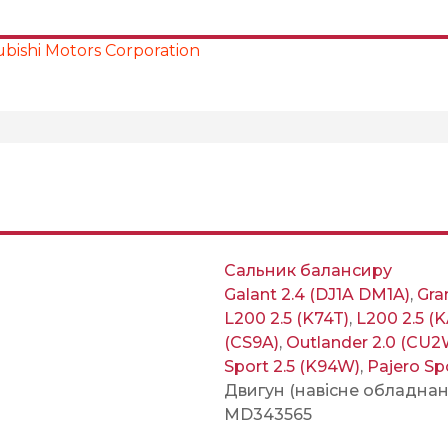
bishi Motors Corporation
Сальник балансиру
Galant 2.4 (DJ1A DM1A)
,
Gra
L200 2.5 (K74T)
,
L200 2.5 (
(CS9A)
,
Outlander 2.0 (CU2
Sport 2.5 (K94W)
,
Pajero Sp
Двигун (навісне обладнан
MD343565