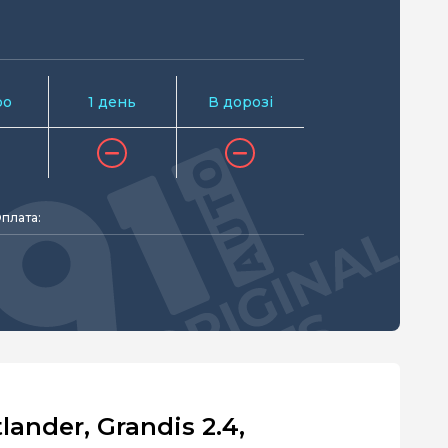
ро
1 день
В дорозі
плата:
ander, Grandis 2.4,