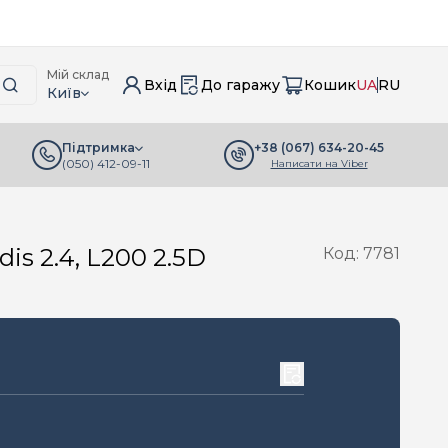
Мій склад
Вхід
До гаражу
Кошик
UA
RU
Київ
+38 (067) 634-20-45
Підтримка
(050) 412-09-11
Написати на Viber
is 2.4, L200 2.5D
Код: 7781