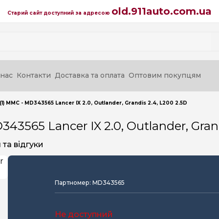
old.911auto.com.ua
Старий сайт доступний за адресою
нас
Контакти
Доставка та оплата
Оптовим покупцям
) MMC - MD343565 Lancer IX 2.0, Outlander, Grandis 2.4, L200 2.5D
3565 Lancer IX 2.0, Outlander, Grand
та відгуки
Партномер: MD343565
Не доступний