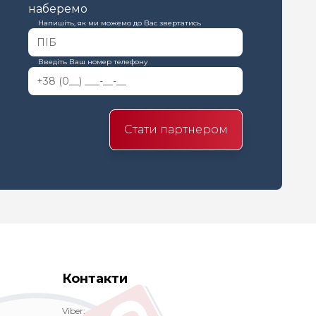
наберемо
Напишіть, як ми можемо до Вас звертатись
Введіть Ваш номер телефону
Стати партнером
Контакти
Viber: