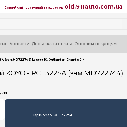
old.911auto.com.ua
Старий сайт доступний за адресою
нас
Контакти
Доставка та оплата
Оптовим покупцям
(зам.MD722744) Lancer IX, Outlander, Grandis 2.4
KOYO - RCT322SA (зам.MD722744) Lan
уки
Партномер: RCT322SA