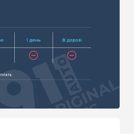
ро
1 день
В дорозі
плата: