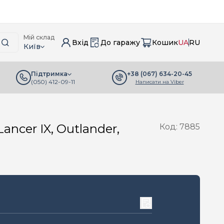
Мій склад
Вхід
До гаражу
Кошик
UA
RU
Київ
+38 (067) 634-20-45
Підтримка
(050) 412-09-11
Написати на Viber
cer IX, Outlander,
Код: 7885