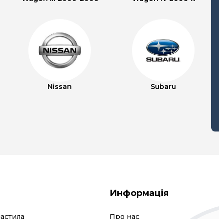
Nissan
Subaru
Информація
мастила
Про нас