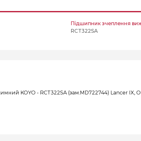
Підшипник зчеплення в
RCT322SA
ний KOYO - RCT322SA (зам.MD722744) Lancer IX, Out