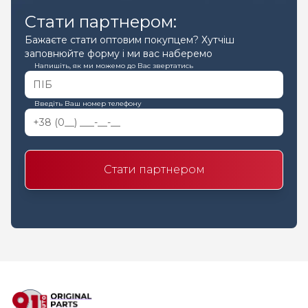
Стати партнером:
Бажаєте стати оптовим покупцем? Хутчіш
заповнюйте форму і ми вас наберемо
Напишіть, як ми можемо до Вас звертатись
Введіть Ваш номер телефону
Стати партнером