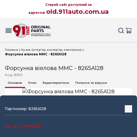
Старий сайт доступний за
old.911auto.com.ua
адресою
Головна
Кузов (інтер'єр, екстер'єр, електрика)
Форсунка віялова MMC - 8265A128
Форсунка віялова MMC - 8265A128
Код: 8593
Основне
Опис
Характеристики
Питання та відгуки
Партномер: 8265A128
Не доступний