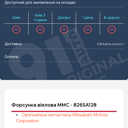
Доступний для замовлення на складах:
Київ 3
Київ
Дніпро
1 день
В дорозі
години
Доставка:
Оберіть місто
Оплата:
Форсунка віялова MMC - 8265A128
Оригінальна запчастина Mitsubishi Motors
Corporation