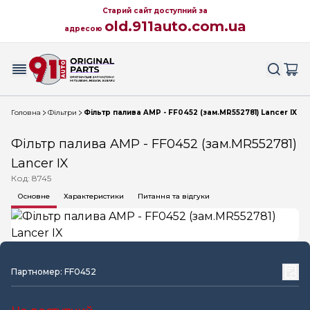
Старий сайт доступний за
old.911auto.com.ua
адресою
Головна
Фільтри
Фільтр палива AMP - FF0452 (зам.MR552781) Lancer IX
Фільтр палива AMP - FF0452 (зам.MR552781)
Lancer IX
Код: 8745
Основне
Характеристики
Питання та відгуки
Партномер: FF0452