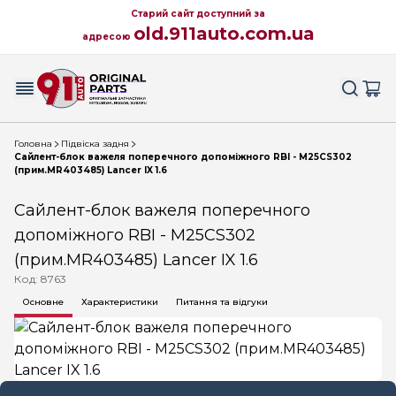
Старий сайт доступний за
old.911auto.com.ua
адресою
Головна
Підвіска задня
Сайлент-блок важеля поперечного допоміжного RBI - M25CS302
(прим.MR403485) Lancer IX 1.6
Сайлент-блок важеля поперечного
допоміжного RBI - M25CS302
(прим.MR403485) Lancer IX 1.6
Код: 8763
Основне
Характеристики
Питання та відгуки