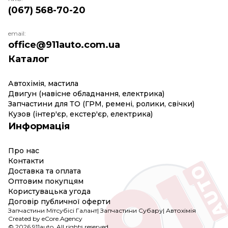
(067) 568-70-20
email:
office@911auto.com.ua
Каталог
Автохімія, мастила
Двигун (навісне обладнання, електрика)
Запчастини для ТО (ГРМ, ремені, ролики, свічки)
Кузов (інтер'єр, екстер'єр, електрика)
Информація
Про нас
Контакти
Доставка та оплата
Оптовим покупцям
Користувацька угода
Договір публичної оферти
Запчастини Мітсубісі Галант
|
Запчастини Субару
|
Автохімія
Created by eCore.Agency
© 2026 911auto. All rights reserved