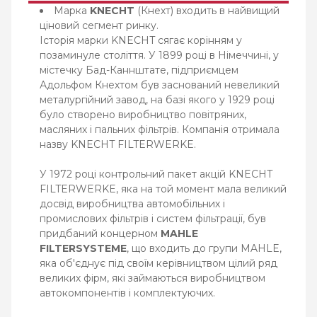
Марка
KNECHT
(Кнехт) входить в найвищий
ціновий сегмент ринку.
Історія марки KNECHT сягає корінням у
позаминуле століття. У 1899 році в Німеччині, у
містечку Бад-Каннштате, підприємцем
Адольфом Кнехтом був заснований невеликий
металургійний завод, на базі якого у 1929 році
було створено виробництво повітряних,
масляних і пальних фільтрів. Компанія отримала
назву KNECHT FILTERWERKE.
У 1972 році контрольний пакет акцій KNECHT
FILTERWERKE, яка на той момент мала великий
досвід виробництва автомобільних і
промислових фільтрів і систем фільтрації, був
придбаний концерном
MAHLE
FILTERSYSTEME
, що входить до групи MAHLE,
яка об'єднує під своїм керівництвом цілий ряд
великих фірм, які займаються виробництвом
автокомпонентів і комплектуючих.