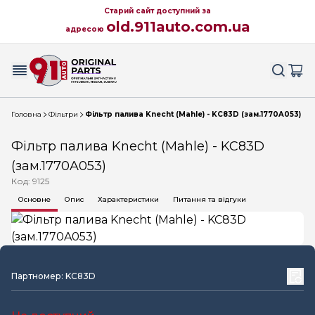
Старий сайт доступний за
old.911auto.com.ua
адресою
Головна
Фільтри
Фільтр палива Knecht (Mahle) - KC83D (зам.1770A053)
Фільтр палива Knecht (Mahle) - KC83D
(зам.1770A053)
Код: 9125
Основне
Опис
Характеристики
Питання та відгуки
Партномер: KC83D