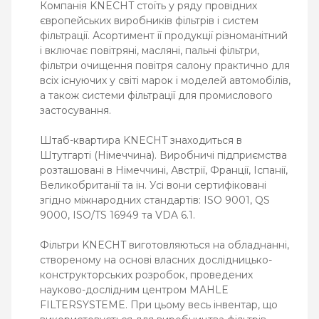
Компанія KNECHT стоїть у ряду провідних
європейських виробників фільтрів і систем
фільтрації. Асортимент її продукції різноманітний
і включає повітряні, масляні, пальні фільтри,
фільтри очищення повітря салону практично для
всіх існуючих у світі марок і моделей автомобілів,
а також системи фільтрації для промислового
застосування.
Штаб-квартира KNECHT знаходиться в
Штутгарті (Німеччина). Виробничі підприємства
розташовані в Німеччині, Австрії, Франції, Іспанії,
Великобританії та ін. Усі вони сертифіковані
згідно міжнародних стандартів: ISO 9001, QS
9000, ISO/TS 16949 та VDA 6.1.
Фільтри KNECHT виготовляються на обладнанні,
створеному на основі власних дослідницько-
конструкторських розробок, проведених
науково-дослідним центром MAHLE
FILTERSYSTEME. При цьому весь інвентар, що