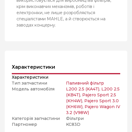
використовується для виробництва фільтрів,
крім виконавчих механізмів, роботів і
електроніки, не лише розробляється
спеціалістами MAHLE, а й створюється на
заводах концерну.
Характеристики
Характеристики
Тип запчастини
Паливний фільтр
Модель автомобіля
L200 2.5 (KA4T)
,
L200 2.5
(KB4T)
,
Pajero Sport 2.5
(KH4W)
,
Pajero Sport 3.0
(KH6W)
,
Pajero Wagon IV
3.2 (V98W)
Категорія запчастини
Фільтри
Партномер
KC83D