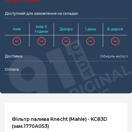
Не доступний
Доступний для замовлення на складах:
Київ 3
Київ
Дніпро
1 день
В дорозі
години
Доставка:
Оберіть місто
Оплата:
Фільтр палива Knecht (Mahle) - KC83D
(зам.1770A053)