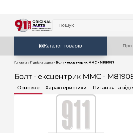
Каталог товарів
Про 
Головна
Підвіска задня
Болт - ексцентрик MMC - M819087
Болт - ексцентрик MMC - M8190
Основне
Характеристики
Питання та відг