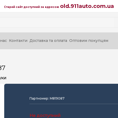
old.911auto.com.ua
Старий сайт доступний за адресою
нас
Контакти
Доставка та оплата
Оптовим покупцям
87
уки
Партномер: M819087
Не доступний