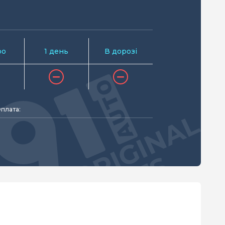
ро
1 день
В дорозі
плата: