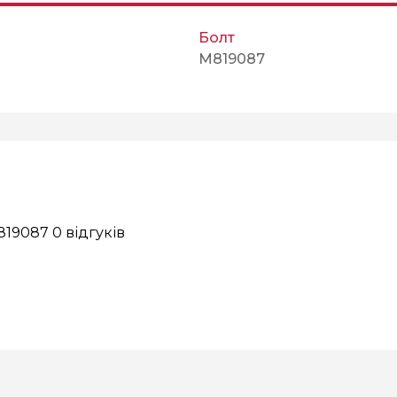
Болт
M819087
M819087
0 відгуків