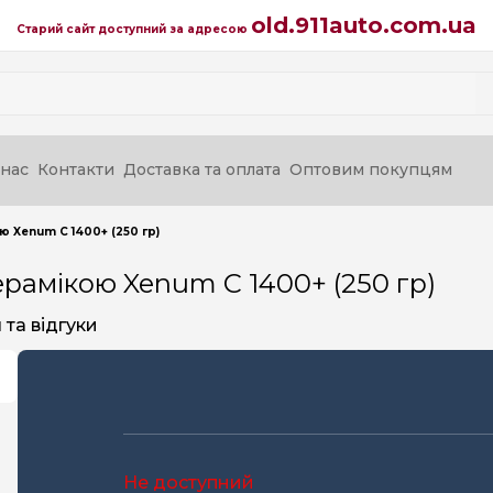
old.911auto.com.ua
Старий сайт доступний за адресою
нас
Контакти
Доставка та оплата
Оптовим покупцям
 Xenum C 1400+ (250 гр)
рамікою Xenum C 1400+ (250 гр)
та відгуки
Не доступний