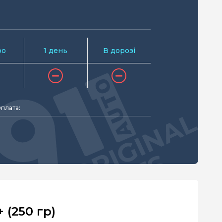
ро
1 день
В дорозі
плата:
(250 гр)