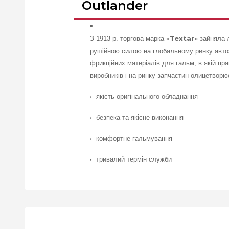
Outlander
Textar
З 1913 р. торгова марка «
» зайняла 
рушійною силою на глобальному ринку автоза
фрикційних матеріалів для гальм, в якій пр
виробників і на ринку запчастин олицетворю
·
якість оригінального обладнання
·
безпека та якісне виконання
·
комфортне гальмування
·
тривалий термін служби