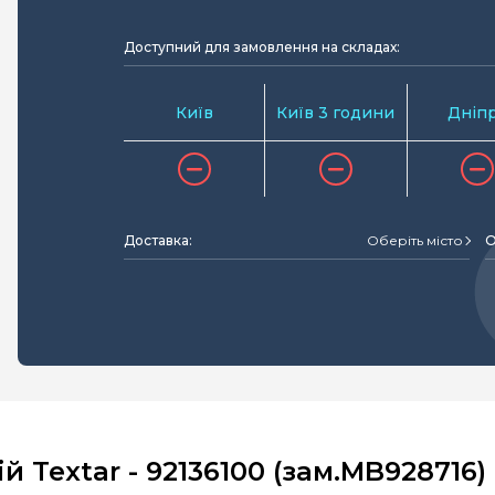
Доступний для замовлення на складах:
Київ
Київ 3 години
Дніп
Доставка:
Оберіть місто
О
Textar - 92136100 (зам.MB928716) L