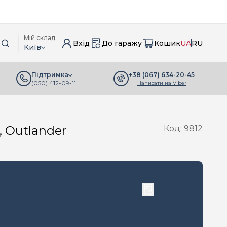
Мій склад
Вхід
До гаражу
Кошик
UA
RU
Київ
+38 (067) 634-20-45
Підтримка
(050) 412-09-11
Написати на Viber
, Outlander
Код: 9812