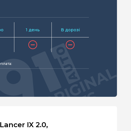
ро
1 день
В дорозі
плата:
ancer IX 2.0,