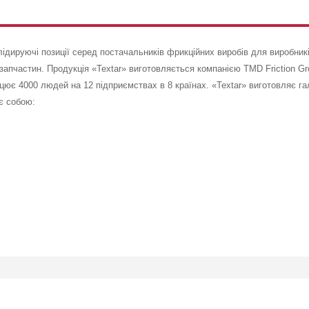
лідируючі позиції серед постачальників фрикційних виробів для виробникі
пчастин. Продукція «Textar» виготовляється компанією TMD Friction Gro
ацює 4000 людей на 12 підприємствах в 8 країнах. «Textar» виготовляє га
є собою: