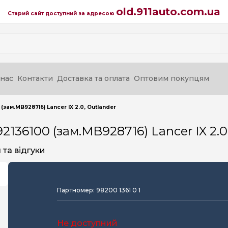
old.911auto.com.ua
Старий сайт доступний за адресою
нас
Контакти
Доставка та оплата
Оптовим покупцям
(зам.MB928716) Lancer IX 2.0, Outlander
2136100 (зам.MB928716) Lancer IX 2.0
та відгуки
Партномер: 98200 1361 0 1
Не доступний