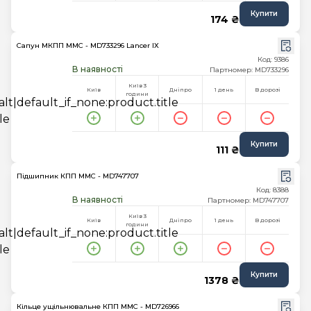
Купити
174 ₴
Сапун МКПП MMC - MD733296 Lancer IX
Код: 9386
В наявності
Партномер: MD733296
Київ 3
Київ
Дніпро
1 день
В дорозі
години
Купити
111 ₴
Підшипник КПП MMC - MD747707
Код: 8388
В наявності
Партномер: MD747707
Київ 3
Київ
Дніпро
1 день
В дорозі
години
Купити
1378 ₴
Кільце ущільнювальне КПП MMC - MD726966