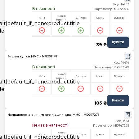
Код: 14232
В наявності
Партномер: MD726966
Київ 3
Київ
Дніпро
1 день
В дорозі
години
Купити
39 ₴
Втулка куліси MMC - MR232147
Код: 14414
В наявності
Партномер: MR232147
Київ 3
Київ
Дніпро
1 день
В дорозі
години
Купити
185 ₴
Направляюча вижимного підшипника MMC - MD747279
Код: 8151
Немає в наявності
Партномер: MD747279
Київ 3
Київ
Дніпро
1 день
В дорозі
години