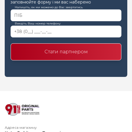
заповнюйте форму і ми вас наберемо
Напишіть, як ми можемо до Вас звертатись
Введіть Ваш номер телефону
Стати партнером
Адреса магазину