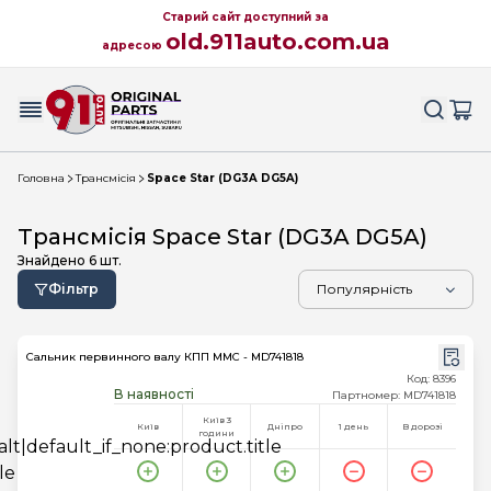
Старий сайт доступний за
old.911auto.com.ua
адресою
Головна
Трансмісія
Space Star (DG3A DG5A)
Трансмісія Space Star (DG3A DG5A)
Знайдено
6
шт.
Фільтр
Сальник первинного валу КПП MMC - MD741818
Код: 8396
В наявності
Партномер: MD741818
Київ 3
Київ
Дніпро
1 день
В дорозі
години