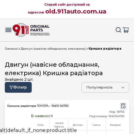
Старий сайт доступний за
old.911auto.com.ua
адресою
Головна
Двигун (навісне обладнання, електрика)
Кришка радіатора
Двигун (навісне обладнання,
електрика) Кришка радіатора
Знайдено
2
шт.
Фільтр
Кришка радіатора TOYOTA - 16401-54750
Код: 18743
В наявності
Партномер: 1640154750
Київ 3
Київ
Дніпро
1 день
В дорозі
години