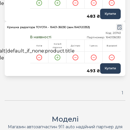
Купити
483 ₴
Кришка радіатора TOYOTA - 16401-36030 (зам.1640120353)
Код: 20743
В наявності
Партномер: 1640136030
Київ 3
Київ
Дніпро
1 день
В дорозі
години
Купити
493 ₴
1
Моделі
Магазин автозапчастин 911 auto надійний партнер для