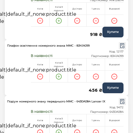
Партномер: MN126674
Київ 3
Київ
Дніпро
1 день
В дорозі
години
Купити
918 ₴
Плафон освітлення номерного знака MMC - 8341A099
Код: 12117
В наявності
Партномер: 8341A099
Київ 3
Київ
Дніпро
1 день
В дорозі
години
Купити
456 ₴
Подіум номерного знаку переднього MMC - 6430A084 Lancer IX
Код: 9472
В наявності
Партномер: 6430A084
Київ 3
Київ
Дніпро
1 день
В дорозі
години