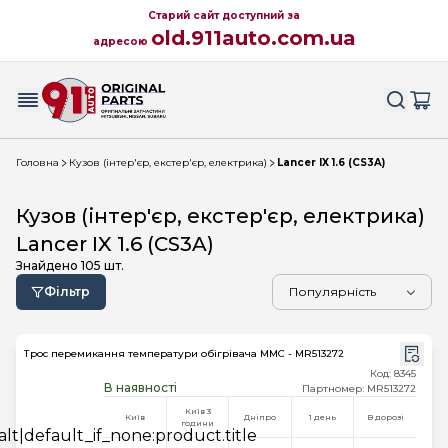
Старий сайт доступний за
old.911auto.com.ua
адресою
Головна
Кузов (інтер'єр, екстер'єр, електрика)
Lancer IX 1.6 (CS3A)
Кузов (інтер'єр, екстер'єр, електрика)
Lancer IX 1.6 (CS3A)
Знайдено
105
шт.
Фільтр
Трос перемикання температури обігрівача MMC - MR513272
Код: 8345
В наявності
Партномер: MR513272
Київ 3
Київ
Дніпро
1 день
В дорозі
години