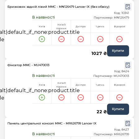
Бризковик задній лівий MMC - MN126479 Lancer IX (без обвісу)
Код: 10341
В наявності
Партномер: MN126479
Київ 3
Київ
Дніпро
1 день
В дорозі
години
Купити
1027 ₴
Фіксатор MMC - MU470013
Код: 8424
В наявності
Партномер: MU470013
Київ 3
Київ
Дніпро
1 день
В дорозі
години
Купити
22 ₴
Панель центральної консолі MMC - MR626799 Lancer IX
Код: 8427
В наявності
Партномер: MR626799