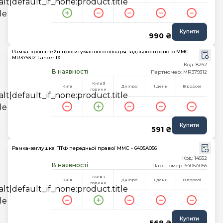
Купити
990 ₴
Рамка-кронштейн протитуманного ліхтаря заднього правого MMC -
MR379312 Lancer IX
Код: 8262
В наявності
Партномер: MR379312
Київ 3
Київ
Дніпро
1 день
В дорозі
години
Купити
591 ₴
Рамка-заглушка ПТФ передньої правої MMC - 6405A056
Код: 14552
В наявності
Партномер: 6405A056
Київ 3
Київ
Дніпро
1 день
В дорозі
години
Купити