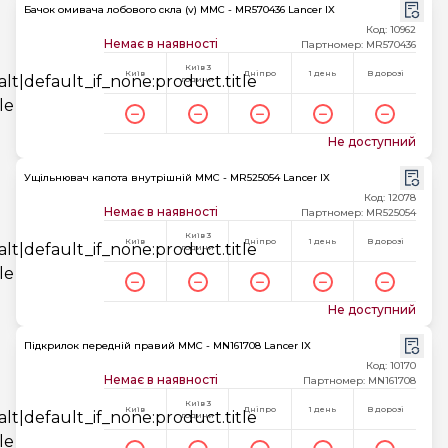
Бачок омивача лобового скла (v) MMC - MR570436 Lancer IX
Код: 10962
Немає в наявності
Партномер: MR570436
Київ 3
Київ
Дніпро
1 день
В дорозі
години
Не доступний
Ущільнювач капота внутрішній MMC - MR525054 Lancer IX
Код: 12078
Немає в наявності
Партномер: MR525054
Київ 3
Київ
Дніпро
1 день
В дорозі
години
Не доступний
Підкрилок передній правий MMC - MN161708 Lancer IX
Код: 10170
Немає в наявності
Партномер: MN161708
Київ 3
Київ
Дніпро
1 день
В дорозі
години