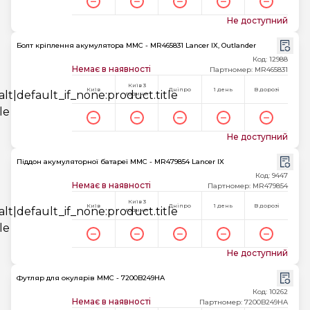
Не доступний
Болт кріплення акумулятора MMC - MR465831 Lancer IX, Outlander
Код: 12988
Немає в наявності
Партномер: MR465831
Київ 3
Київ
Дніпро
1 день
В дорозі
години
Не доступний
Піддон акумуляторної батареї MMC - MR479854 Lancer IX
Код: 9447
Немає в наявності
Партномер: MR479854
Київ 3
Київ
Дніпро
1 день
В дорозі
години
Не доступний
Футляр для окулярів MMC - 7200B249HA
Код: 10262
Немає в наявності
Партномер: 7200B249HA