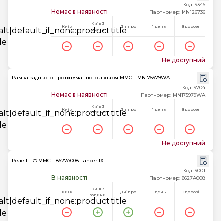
Код: 9346
Немає в наявності
Партномер: MN126736
Київ 3
Київ
Дніпро
1 день
В дорозі
години
Не доступний
Рамка заднього протитуманного ліхтаря MMC - MN175979WA
Код: 9704
Немає в наявності
Партномер: MN175979WA
Київ 3
Київ
Дніпро
1 день
В дорозі
години
Не доступний
Реле ПТФ MMC - 8627A008 Lancer IX
Код: 9001
В наявності
Партномер: 8627A008
Київ 3
Київ
Дніпро
1 день
В дорозі
години