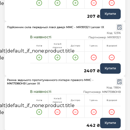
Купити
207 ₴
Підйомник скла передньої лівої двері MMC - MR991321 Lancer IX
Код: 12316
В наявності
Партномер: MR991321
Київ 3
Київ
Дніпро
1 день
В дорозі
години
Купити
2407 ₴
Рамка заднього протитуманного ліхтаря правого MMC -
MN175980HB Lancer IX
Код: 11854
В наявності
Партномер: MN175980HB
Київ 3
Київ
Дніпро
1 день
В дорозі
години
Купити
442 ₴