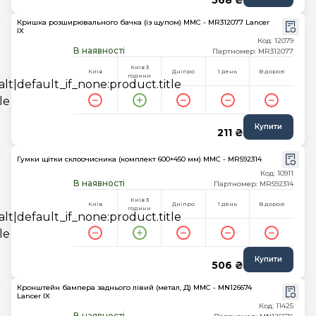
568 ₴
Кришка розширювального бачка (із щупом) MMC - MR312077 Lancer
IX
Код: 12079
В наявності
Партномер: MR312077
Київ 3
Київ
Дніпро
1 день
В дорозі
години
Купити
211 ₴
Гумки щітки склоочисника (комплект 600+450 мм) MMC - MR592314
Код: 10911
В наявності
Партномер: MR592314
Київ 3
Київ
Дніпро
1 день
В дорозі
години
Купити
506 ₴
Кронштейн бампера заднього лівий (метал, Д) MMC - MN126674
Lancer IX
Код: 11425
В наявності