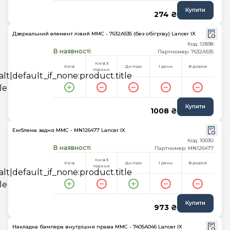
Купити
274 ₴
Дзеркальний елемент лівий MMC - 7632A535 (без обігріву) Lancer IX
Код: 12898
В наявності
Партномер: 7632A535
Київ 3
Київ
Дніпро
1 день
В дорозі
години
Купити
1008 ₴
Емблема задня MMC - MN126477 Lancer IX
Код: 10030
В наявності
Партномер: MN126477
Київ 3
Київ
Дніпро
1 день
В дорозі
години
Купити
973 ₴
Накладка бампера внутрішня права MMC - 7405A046 Lancer IX