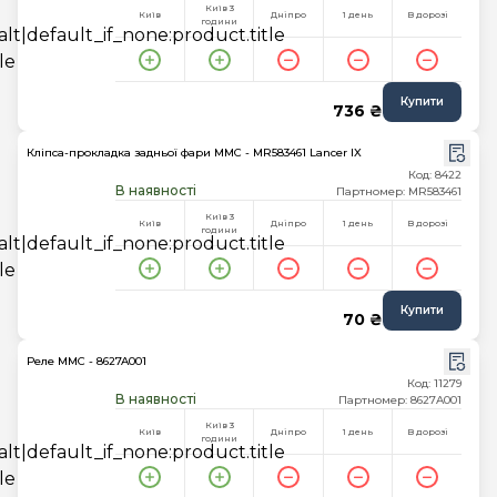
Київ 3
Київ
Дніпро
1 день
В дорозі
години
Купити
736 ₴
Кліпса-прокладка задньої фари MMC - MR583461 Lancer IX
Код: 8422
В наявності
Партномер: MR583461
Київ 3
Київ
Дніпро
1 день
В дорозі
години
Купити
70 ₴
Реле MMC - 8627A001
Код: 11279
В наявності
Партномер: 8627A001
Київ 3
Київ
Дніпро
1 день
В дорозі
години