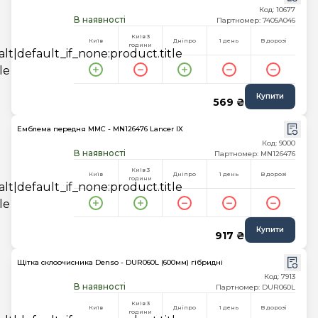
Код: 10677
В наявності
Партномер: 7405A046
Київ 3
Київ
Дніпро
1 день
В дорозі
години
Купити
569 ₴
Емблема передня MMC - MN126476 Lancer IX
Код: 9000
В наявності
Партномер: MN126476
Київ 3
Київ
Дніпро
1 день
В дорозі
години
Купити
917 ₴
Щітка склоочисника Denso - DUR060L (600мм) гібридні
Код: 7913
В наявності
Партномер: DUR060L
Київ 3
Київ
Дніпро
1 день
В дорозі
години