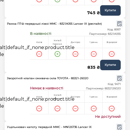
Купити
745 ₴
Рамка ПТФ передньої лівої MMC - 8321A055 Lancer IX (рестайл)
Код: 8997
В наявності
Партномер: 8321A055
Київ 3
Київ
Дніпро
1 день
В дорозі
години
Купити
835 ₴
Зворотній клапан омивача скла TOYOTA - 85321-26020
Код: 9471
Немає в наявності
Партномер: 8532126020
Київ 3
Київ
Дніпро
1 день
В дорозі
години
Не доступний
Ущільнювач капоту передній MMC - MN126736 Lancer IX