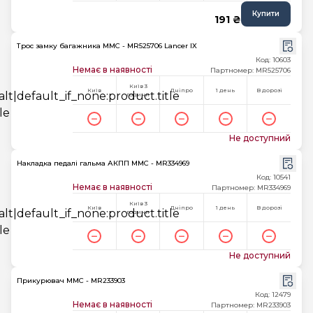
Купити
191 ₴
Трос замку багажника MMC - MR525706 Lancer IX
Код: 10603
Немає в наявності
Партномер: MR525706
Київ 3
Київ
Дніпро
1 день
В дорозі
години
Не доступний
Накладка педалі гальма АКПП MMC - MR334969
Код: 10541
Немає в наявності
Партномер: MR334969
Київ 3
Київ
Дніпро
1 день
В дорозі
години
Не доступний
Прикурювач MMC - MR233903
Код: 12479
Немає в наявності
Партномер: MR233903