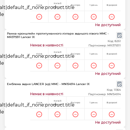
Київ 3
Київ
Дніпро
1 день
В дорозі
години
Не доступний
Рамка-кронштейн протитуманного ліхтаря заднього лівого MMC -
MR379311 Lancer IX
Код: 8261
Немає в наявності
Партномер: MR379311
Київ 3
Київ
Дніпро
1 день
В дорозі
години
Не доступний
Емблема задня LANCER (кр) MMC - MN154914 Lancer IX
Код: 11364
Немає в наявності
Партномер: MN154914
Київ 3
Київ
Дніпро
1 день
В дорозі
години
Не доступний