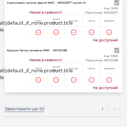
Ущільнювач капота задній MMC - MR525377 Lancer IX
Код: 11678
Немає в наявності
Партномер: MR525377
Київ 3
Київ
Дніпро
1 день
В дорозі
години
Не доступний
Кришка бачка омивача MMC - MR192438
Код: 10605
Немає в наявності
Партномер: MR192438
Київ 3
Київ
Дніпро
1 день
В дорозі
години
Не доступний
Завантажити ще
40
1
2
3
»