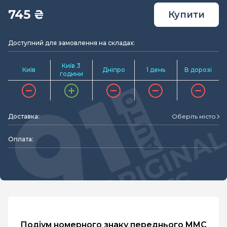
745 ₴
Купити
Доступний для замовлення на складах:
Київ 3
Київ
Дніпро
1 день
В дорозі
години
Доставка:
Оберіть місто
Оплата:
Подіум номерного знаку переднього MMC