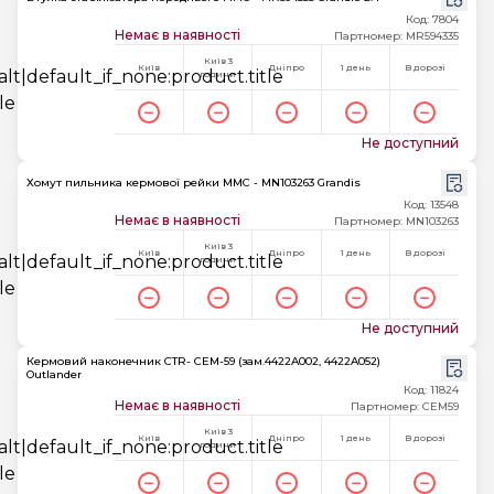
Код: 7804
Немає в наявності
Партномер: MR594335
Київ 3
Київ
Дніпро
1 день
В дорозі
години
Не доступний
Хомут пильника кермової рейки MMC - MN103263 Grandis
Код: 13548
Немає в наявності
Партномер: MN103263
Київ 3
Київ
Дніпро
1 день
В дорозі
години
Не доступний
Кермовий наконечник CTR- CEM-59 (зам.4422A002, 4422A052)
Outlander
Код: 11824
Немає в наявності
Партномер: CEM59
Київ 3
Київ
Дніпро
1 день
В дорозі
години