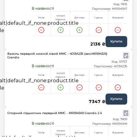
Код: 7815
В наявності
Партномер: MR594347
Київ 3
Київ
Дніпро
1 день
В дорозі
години
Купити
2136 ₴
Важіль передній нижній лівий MMC - 4013A235 (зам.MR594325)
Grandis
Код: 10757
В наявності
Партномер: 4013A235
Київ 3
Київ
Дніпро
1 день
В дорозі
години
Купити
7347 ₴
Опорний підшипник передній MMC - MR594349 Grandis 2.4
Код: 7809
В наявності
Партномер: MR594349
Київ 3
Київ
Дніпро
1 день
В дорозі
години