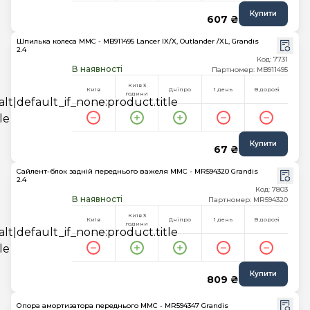
Купити
607 ₴
Шпилька колеса MMC - MB911495 Lancer IX/X, Outlander /XL, Grandis
2.4
Код: 7731
В наявності
Партномер: MB911495
Київ 3
Київ
Дніпро
1 день
В дорозі
години
Купити
67 ₴
Сайлент-блок задній переднього важеля MMC - MR594320 Grandis
2.4
Код: 7803
В наявності
Партномер: MR594320
Київ 3
Київ
Дніпро
1 день
В дорозі
години
Купити
809 ₴
Опора амортизатора переднього MMC - MR594347 Grandis