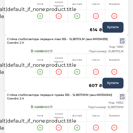
Київ 3
Київ
Дніпро
1 день
В дорозі
години
Купити
614 ₴
Стійка стабілізатора передня ліва 555 - SLB070LM (зам.MR594339)
Grandis 2.4
Код: 14661
В наявності
Партномер: SLB070LM
Київ 3
Київ
Дніпро
1 день
В дорозі
години
Купити
607 ₴
Стійка стабілізатора передня права 555 - SLB070RM (зам.MR594340)
Grandis 2.4
Код: 14662
В наявності
Партномер: SLB070RM
Київ 3
Київ
Дніпро
1 день
В дорозі
години