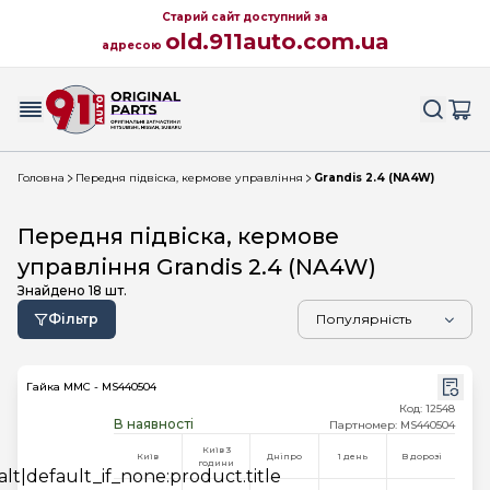
Старий сайт доступний за
old.911auto.com.ua
адресою
Головна
Передня підвіска, кермове управління
Grandis 2.4 (NA4W)
Передня підвіска, кермове
управління Grandis 2.4 (NA4W)
Знайдено
18
шт.
Фільтр
Гайка MMC - MS440504
Код: 12548
В наявності
Партномер: MS440504
Київ 3
Київ
Дніпро
1 день
В дорозі
години