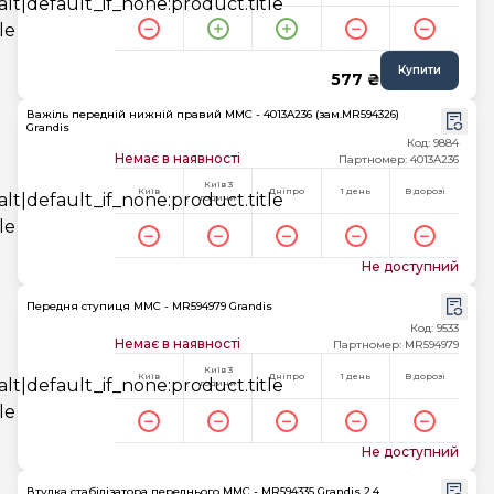
Купити
577 ₴
Важіль передній нижній правий MMC - 4013A236 (зам.MR594326)
Grandis
Код: 9884
Немає в наявності
Партномер: 4013A236
Київ 3
Київ
Дніпро
1 день
В дорозі
години
Не доступний
Передня ступиця MMC - MR594979 Grandis
Код: 9533
Немає в наявності
Партномер: MR594979
Київ 3
Київ
Дніпро
1 день
В дорозі
години
Не доступний
Втулка стабілізатора переднього MMC - MR594335 Grandis 2.4