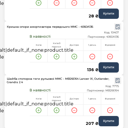
Купити
28 ₴
Кришка опори амортизатора переднього MMC - 4060A136
Код: 10407
В наявності
Партномер: 4060A136
Київ 3
Київ
Дніпро
1 день
В дорозі
години
Купити
136 ₴
Шайба стопорна тяги рульової MMC - MB266164 Lancer IX, Outlander,
Grandis 2.4
Код: 7775
В наявності
Партномер: MB266164
Київ 3
Київ
Дніпро
1 день
В дорозі
години
Купити
207 ₴