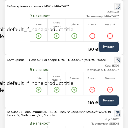
Гайка кріплення колеса MMC - MR455707
Код: 8398
В наявності
Партномер: MR455707
Київ 3
Київ
Дніпро
1 день
В дорозі
години
Купити
130 ₴
Болт кріплення сферичної опори MMC - MU000467 (зам.MU140029)
Код: 13326
В наявності
Партномер: MU000467
Київ 3
Київ
Дніпро
1 день
В дорозі
години
Купити
118 ₴
Кермовий наконечник 555 - SEB011 (зам.4422A002/4422A052/4422A018)
Lancer X, Outlander ../XL, Grandis
Код: 14652
В наявності
Партномер: SEB011