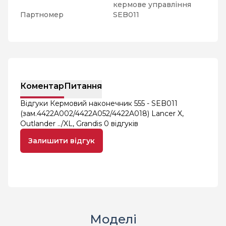
кермове управління
Партномер
SEB011
Коментар
Питання
Відгуки Кермовий наконечник 555 - SEB011
(зам.4422A002/4422A052/4422A018) Lancer X,
Outlander ../XL, Grandis
0 відгуків
Залишити відгук
Моделі