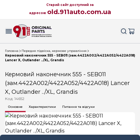
Старий сайт доступний за
old.911auto.com.ua
адресою
Головна
Передня підвіска, кермове управління
Кермовий наконечник 555 - SEB011 (зам.4422A002/4422A052/4422A018)
Lancer X, Outlander ../XL, Grandis
Кермовий наконечник 555 - SEB011
(зам.4422A002/4422A052/4422A018) Lancer
X, Outlander ../XL, Grandis
Код: 14652
Основне
Характеристики
Питання та відгуки