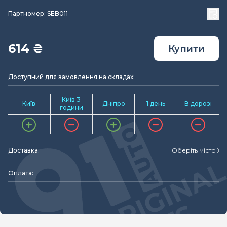
Партномер: SEB011
614 ₴
Купити
Доступний для замовлення на складах:
Київ 3
Київ
Дніпро
1 день
В дорозі
години
Доставка:
Оберіть місто
Оплата: