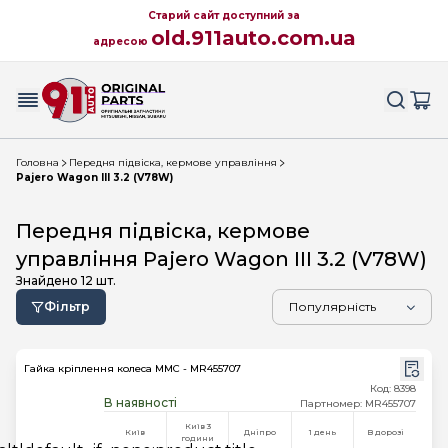
Старий сайт доступний за
old.911auto.com.ua
адресою
Головна
Передня підвіска, кермове управління
Pajero Wagon III 3.2 (V78W)
Передня підвіска, кермове
управління Pajero Wagon III 3.2 (V78W)
Знайдено
12
шт.
Фільтр
Гайка кріплення колеса MMC - MR455707
Код: 8398
В наявності
Партномер: MR455707
Київ 3
Київ
Дніпро
1 день
В дорозі
години