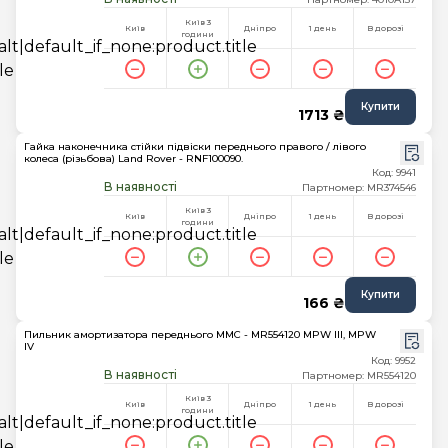
Київ 3
Київ
Дніпро
1 день
В дорозі
години
Купити
1713 ₴
Гайка наконечника стійки підвіски переднього правого / лівого
колеса (різьбова) Land Rover - RNF100090.
Код: 9941
В наявності
Партномер: MR374546
Київ 3
Київ
Дніпро
1 день
В дорозі
години
Купити
166 ₴
Пильник амортизатора переднього MMC - MR554120 MPW III, MPW
IV
Код: 9952
В наявності
Партномер: MR554120
Київ 3
Київ
Дніпро
1 день
В дорозі
години