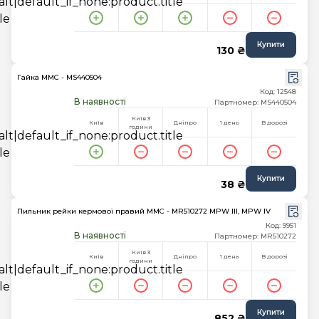
Купити
130 ₴
Гайка MMC - MS440504
Код: 12548
В наявності
Партномер: MS440504
Київ 3
Київ
Дніпро
1 день
В дорозі
години
Купити
38 ₴
Пильник рейки кермової правий MMC - MR510272 MPW III, MPW IV
Код: 9951
В наявності
Партномер: MR510272
Київ 3
Київ
Дніпро
1 день
В дорозі
години
Купити
852 ₴