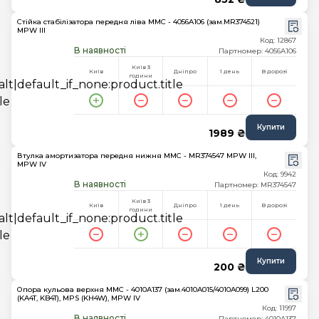
Стійка стабілізатора передня ліва MMC - 4056A106 (зам.MR374521)
MPW III
Код: 12867
В наявності
Партномер: 4056A106
Київ 3
Київ
Дніпро
1 день
В дорозі
години
Купити
1989 ₴
Втулка амортизатора передня нижня MMC - MR374547 MPW III,
MPW IV
Код: 9942
В наявності
Партномер: MR374547
Київ 3
Київ
Дніпро
1 день
В дорозі
години
Купити
200 ₴
Опора кульова верхня MMC - 4010A137 (зам.4010A015/4010A099) L200
(KA4T, KB4T), MPS (KH4W), MPW IV
Код: 11997
В наявності
Партномер: 4010A137