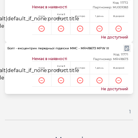
Код: 11772
Немає в наявності
Партномер: MU001083
Київ 3
Київ
Дніпро
1 день
В дорозі
години
Не доступний
Болт - ексцентрик передньої підвіски MMC - MR418673 MPW III
Код: 11771
Немає в наявності
Партномер: MR418673
Київ 3
Київ
Дніпро
1 день
В дорозі
години
Не доступний
1