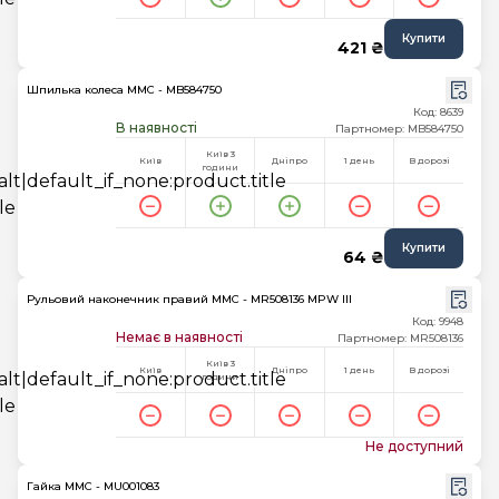
Купити
421 ₴
Шпилька колеса MMC - MB584750
Код: 8639
В наявності
Партномер: MB584750
Київ 3
Київ
Дніпро
1 день
В дорозі
години
Купити
64 ₴
Рульовий наконечник правий MMC - MR508136 MPW III
Код: 9948
Немає в наявності
Партномер: MR508136
Київ 3
Київ
Дніпро
1 день
В дорозі
години
Не доступний
Гайка MMC - MU001083