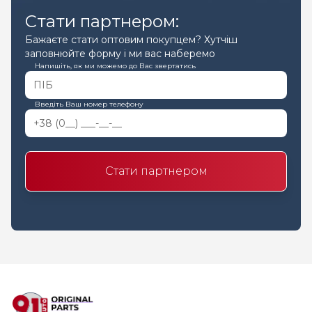
Стати партнером:
Бажаєте стати оптовим покупцем? Хутчіш
заповнюйте форму і ми вас наберемо
Напишіть, як ми можемо до Вас звертатись
Введіть Ваш номер телефону
Стати партнером