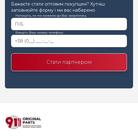
Бажаєте стати оптовим покупцем? Хутчіш
заповнюйте форму і ми вас наберемо
Напишіть, як ми можемо до Вас звертатись
Введіть Ваш номер телефону
Стати партнером